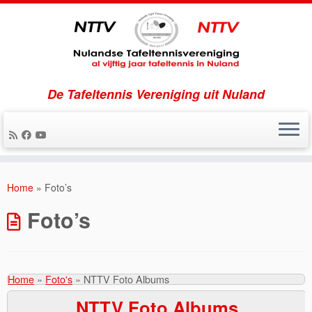
De Tafeltennis Vereniging uit Nuland
Ga
naar
Home
»
Foto’s
inhoud
Foto’s
Home
»
Foto's
»
NTTV Foto Albums
NTTV Foto Albums