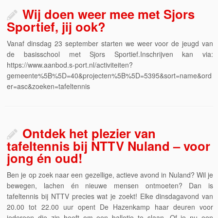
Wij doen weer mee met Sjors
Sportief, jij ook?
Vanaf dinsdag 23 september starten we weer voor de jeugd van
de basisschool met Sjors Sportief.Inschrijven kan via:
https://www.aanbod.s-port.nl/activiteiten?
gemeente%5B%5D=40&projecten%5B%5D=5395&sort=name&ord
er=asc&zoeken=tafeltennis
Ontdek het plezier van
tafeltennis bij NTTV Nuland – voor
jong én oud!
Ben je op zoek naar een gezellige, actieve avond in Nuland? Wil je
bewegen, lachen én nieuwe mensen ontmoeten? Dan is
tafeltennis bij NTTV precies wat je zoekt! Elke dinsdagavond van
20.00 tot 22.00 uur opent De Hazenkamp haar deuren voor
iedereen die zin heeft om een balletje te slaan. Of je nu een