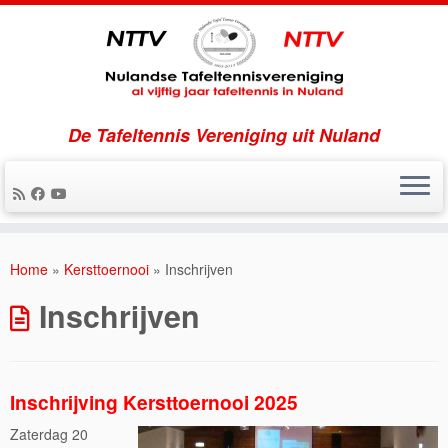
De Tafeltennis Vereniging uit Nuland
Ga
naar
Home
»
Kersttoernooi
»
Inschrijven
inhoud
Inschrijven
Inschrijving Kersttoernooi 2025
Zaterdag 20