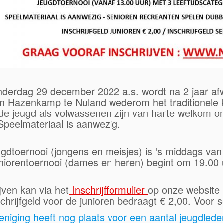
derdag 29 december 2022 a.s. wordt na 2 jaar af
’n Hazenkamp te Nuland wederom het traditionele k
de jeugd als volwassenen zijn van harte welkom om 
Speelmateriaal is aanwezig.
ugdtoernooi (jongens en meisjes) is ‘s middags van 
niorentoernooi (dames en heren) begint om 19.00 u
jven kan via het
Inschrijfformulier
op onze website 
chrijfgeld voor de junioren bedraagt € 2,00. Voor se
eniging heeft nog plaats voor een aantal jeugdleden