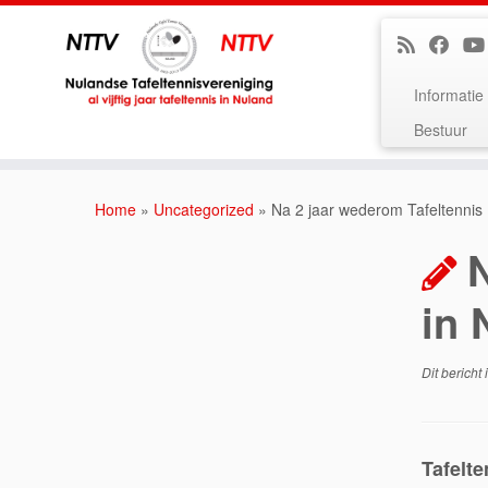
Informatie
Bestuur
Ga
naar
Home
»
Uncategorized
»
Na 2 jaar wederom Tafeltennis 
inhoud
N
in 
Dit bericht 
Tafelt