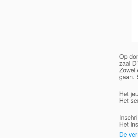
Op don
zaal D
Zowel 
gaan. 
Het je
Het se
Inschri
Het ins
De ver