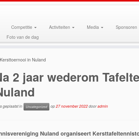
Competitie
Activiteiten
Media
Sponsoren
Foto van de dag
Kersttoernooi in Nuland
a 2 jaar wederom Tafelt
Nuland
is geplaatst in
op
27 november 2022
door
admin
Uncategorized
ennisvereniging Nuland organiseert Kersttafeltennist