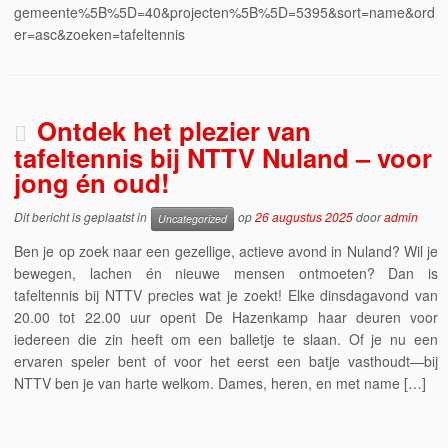
gemeente%5B%5D=40&projecten%5B%5D=5395&sort=name&ord
er=asc&zoeken=tafeltennis
Ontdek het plezier van
tafeltennis bij NTTV Nuland – voor
jong én oud!
Dit bericht is geplaatst in
op
26 augustus 2025
door
admin
Uncategorized
Ben je op zoek naar een gezellige, actieve avond in Nuland? Wil je
bewegen, lachen én nieuwe mensen ontmoeten? Dan is
tafeltennis bij NTTV precies wat je zoekt! Elke dinsdagavond van
20.00 tot 22.00 uur opent De Hazenkamp haar deuren voor
iedereen die zin heeft om een balletje te slaan. Of je nu een
ervaren speler bent of voor het eerst een batje vasthoudt—bij
NTTV ben je van harte welkom. Dames, heren, en met name […]